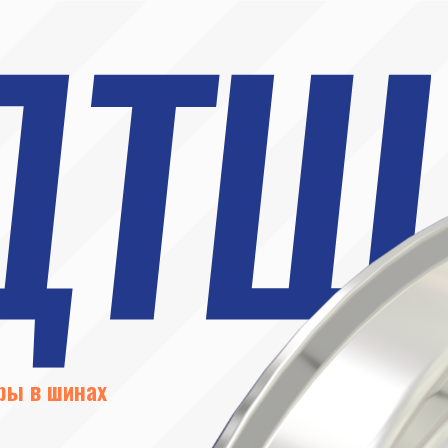
шинах
в,
и