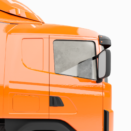
ЭК
И 
Оку
Как заказать?