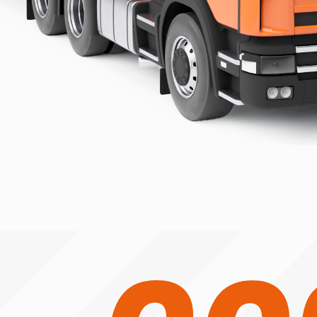
до 20% скидка на СКДТШ автопаркам