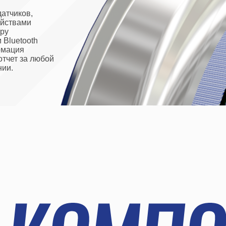
oth
а любой