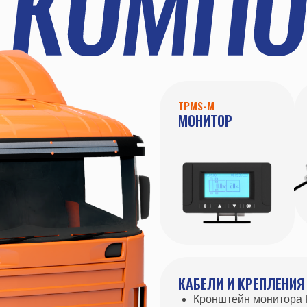
TPMS-M
TPMS-R-DT-BT
МОНИТОР
РЕТРАНСЛЯ
КАБЕЛИ И КРЕПЛЕНИЯ
Кронштейн монитора KM-1
Кабель монитора TPMS-CM
Кронштейн ретранслятора TPMS-KR
Кабель ретранслятора TPMS-CR-DT
Крепежные части (на 1 датчик): Лен
MR060W1-009-06, замок BK-D09-04,
прокладка SS-1