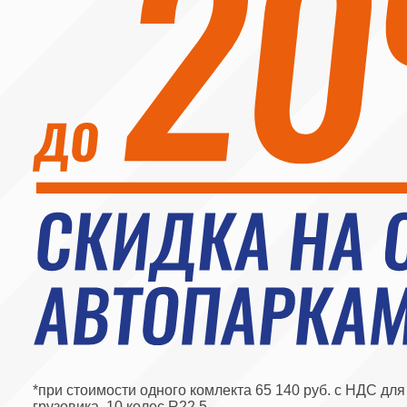
*при стоимости одного комлекта 65 140 руб. с НДС для трехос
грузовика, 10 колес R22,5
5%
10
5 КОМПЛЕКТОВ
10 КОМ
Экономия 16 285 руб.
Экономия 