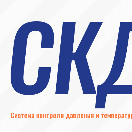
Система контроля давления и температуры в 
Наши специалисты устанавливают набор внутренних датчико
калибруют под тип шин и связывают с внешними устройствам