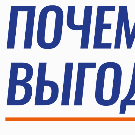
БЕЗОПАСНОСТЬ
ОНОМИЯ ТОПЛИВА
И НАДЕЖНОСТЬ
РЕСУРСА ШИН
Предупреждает о проколах
В
паемость за 4-6 месяцев
и перегреве
к