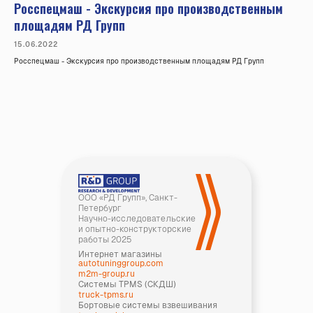
Росспецмаш - Экскурсия про производственным
площадям РД Групп
15.06.2022
Росспецмаш - Экскурсия про производственным площадям РД Групп
ООО «РД Групп», Санкт-
Петербург
Научно-исследовательские
и опытно-конструкторские
работы 2025
Интернет магазины
autotuninggroup.com
m2m-group.ru
Системы TPMS (СКДШ)
truck-tpms.ru
Бортовые системы взвешивания