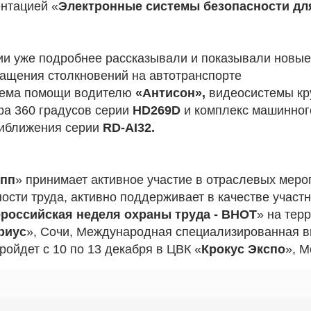
ентацией «
Электронные системы безопасности для
ии уже подробнее рассказывали и показывали новые 
ащения столкновений на автотранспорте
стема помощи водителю
«Антисон»,
видеосистемы кр
ра 360 градусов серии
HD269D
и комплекс машинног
риближения серии
RD-AI32.
упп
» принимает активное участие в отраслевых меро
ости труда, активно поддерживает в качестве участн
российская неделя охраны труда - BHOT
» на тер
риус
», Сочи, Международная специализированная 
пройдет с 10 по 13 декабря в ЦВК «
Крокус Экспо
», М