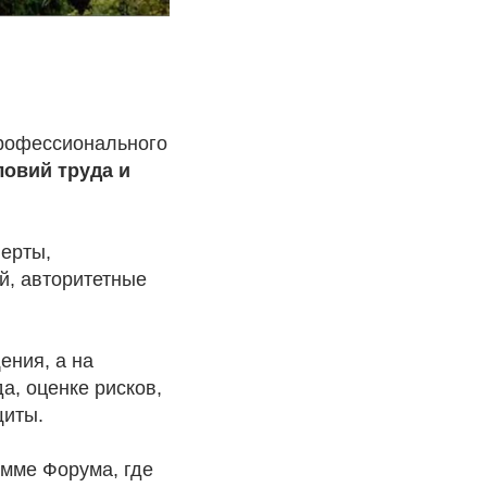
профессионального
овий труда и
перты,
й, авторитетные
ения, а на
а, оценке рисков,
щиты.
амме Форума, где