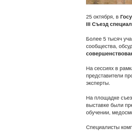
25 октября, в
Гос
III Съезд специа
Более 5 тысяч уча
сообщества, обсу
совершенствован
На сессиях в рам
представители пр
эксперты.
На площадке съез
выставке были пр
обучении, медосм
Специалисты комп