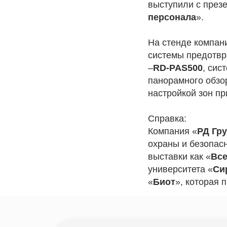
выступили с през
персонала
».
На стенде компан
системы предотвр
–
RD-PAS500
, си
панорамного обзо
настройкой зон п
Справка:
Компания «
РД Гр
охраны и безопасн
выставки как «
Все
университета «
Си
«
Биот
», которая 