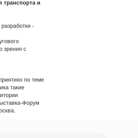
 транспорта и
разработки -
угового
о зрения с
приятиях по теме
ика такие
ритории
выставка-Форум
осква.