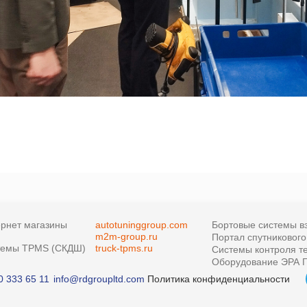
рнет магазины
autotuninggroup.com
Бортовые системы в
m2m-group.ru
Портал спутниковог
темы TPMS (СКДШ)
truck-tpms.ru
Системы контроля т
Оборудование ЭРА Г
0 333 65 11
info@rdgroupltd.com
Политика конфиденциальности