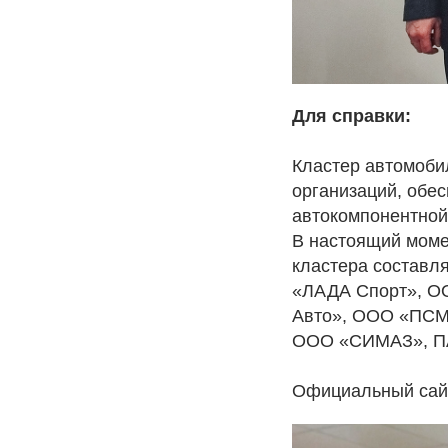
Для справки:
Кластер автомоби
организаций, обе
автокомпонентной
В настоящий момен
кластера составл
«ЛАДА Спорт», О
Авто», ООО «ПС
ООО «СИМАЗ», П
Официальный са