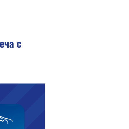
еча с