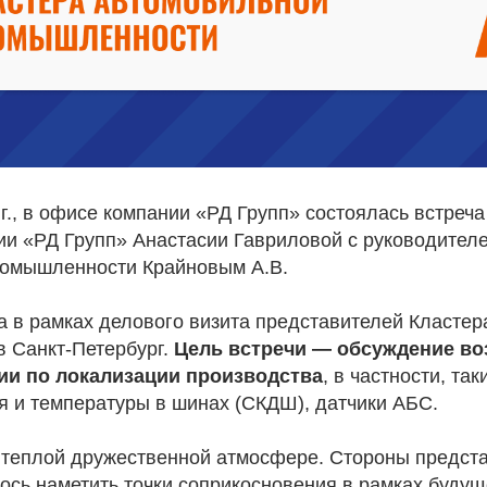
 г., в офисе компании «РД Групп» состоялась встреч
ии «РД Групп» Анастасии Гавриловой с руководител
ромышленности Крайновым А.В.
а в рамках делового визита представителей Класте
 Санкт-Петербург.
Цель встречи — обсуждение в
ии по локализации производства
, в частности, та
я и температуры в шинах (СКДШ), датчики АБС.
 теплой дружественной атмосфере. Стороны предст
ось наметить точки соприкосновения в рамках будущ