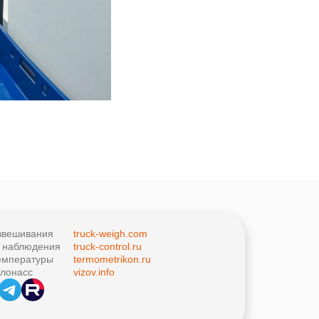
звешивания
truck-weigh.com
о наблюдения
truck-control.ru
емпературы
termometrikon.ru
лонасс
vizov.info