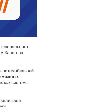
а генерального
ем Кластера
ра автомобильной
озможных
ких как системы
авили свои
его