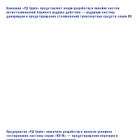
Компания «РД Групп» представляет новую разработку в линейке систем
антистолкновений ближнего радиуса действия — радарную систему
демаркации и предотвращения столкновений транспортных средств серии RD
Предприятие «РД Групп» закончило разработку и провело успешное
тестирование системы серии «RD-1K» — предотвращения перегруза и
складской техники — вилочных погрузчиков