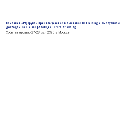
Компания «РД Групп» приняла участие в выставке CTT Mining и выступила с
докладом на 6-й конференции Future of Mining
Событие прошло 27-28 мая 2026 в Москве