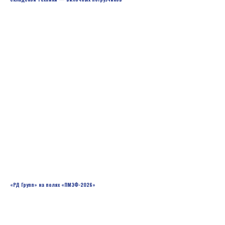
«РД Групп» на полях «ПМЭФ-2026»