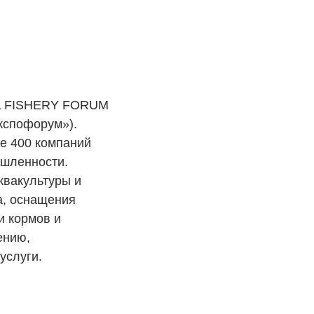
BAL FISHERY FORUM
кспофорум»).
е 400 компаний
ышленности.
вакультуры и
а, оснащения
и кормов и
ению,
услуги.