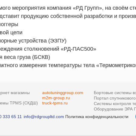
мого мероприятия компания «РД Групп», на своём с
дставит продукцию собственной разработки и произв
логгеры
овой цепи
порные устройства (ЭЗПУ)
реждения столкновений «РД-ПАС500»
я веса груза (БСКВ)
тактного измерения температуры тела «Термометрико
рнет магазины
autotuninggroup.com
Бортовые системы в
m2m-group.ru
Портал спутниковог
темы TPMS (СКДШ)
truck-tpms.ru
Системы контроля т
Оборудование ЭРА Г
0 333 65 11
info@rdgroupltd.com
Политика конфиденциальности