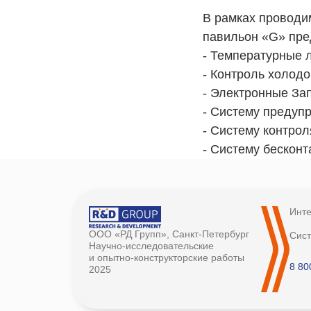
В рамках проводи
павильон «G» пре
- Температурные 
- Контроль холод
- Электронные За
- Систему предуп
- Систему контрол
- Систему бескон
Инте
ООО «РД Групп», Санкт-Петербург
Сис
Научно-исследовательские
и опытно-конструкторские работы
8 80
2025