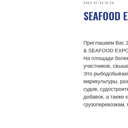
2022-07-26 12:29
SEAFOOD E
Приглашаем Вас 2
& SEAFOOD EXPO R
На площади более
участников, свыш
Это рыбодобывающ
марикультуры, ра
судов, судострои
добавок, а также
грузоперевозкам, 