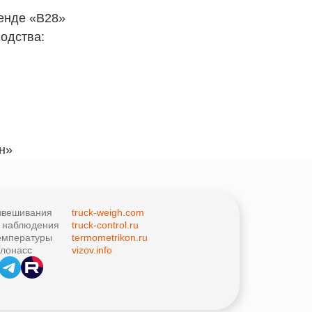
тенде «B28»
одства:
н»
звешивания
truck-weigh.com
о наблюдения
truck-control.ru
емпературы
termometrikon.ru
лонасс
vizov.info